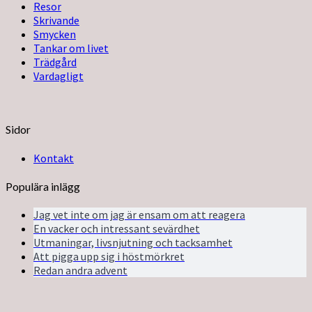
Resor
Skrivande
Smycken
Tankar om livet
Trädgård
Vardagligt
Sidor
Kontakt
Populära inlägg
Jag vet inte om jag är ensam om att reagera
En vacker och intressant sevärdhet
Utmaningar, livsnjutning och tacksamhet
Att pigga upp sig i höstmörkret
Redan andra advent