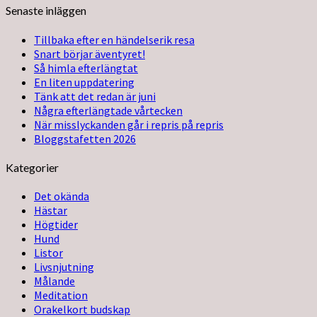
Senaste inläggen
Tillbaka efter en händelserik resa
Snart börjar äventyret!
Så himla efterlängtat
En liten uppdatering
Tänk att det redan är juni
Några efterlängtade vårtecken
När misslyckanden går i repris på repris
Bloggstafetten 2026
Kategorier
Det okända
Hästar
Högtider
Hund
Listor
Livsnjutning
Målande
Meditation
Orakelkort budskap