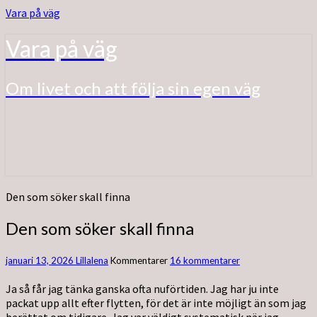
Vara på väg
Vara på väg
Om livet och att följa sin egen väg
Den som söker skall finna
Den som söker skall finna
januari 13, 2026
Lillalena
Kommentarer
16 kommentarer
Ja så får jag tänka ganska ofta nuförtiden. Jag har ju inte
packat upp allt efter flytten, för det är inte möjligt än som jag
berättat om tidigare. Jag var väldigt systematisk när jag