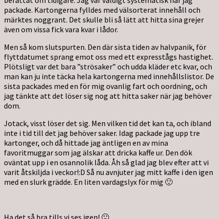
packade. Kartongerna fylldes med välsorterat innehåll och
märktes noggrant. Det skulle bli så lätt att hitta sina grejer
även om vissa fick vara kvar i lådor.
Men så kom slutspurten. Den där sista tiden av halvpanik, för
flyttdatumet sprang emot oss med ett expresstågs hastighet.
Plötsligt var det bara ”strösaker” och udda kläder etc kvar, och
man kan ju inte täcka hela kartongerna med innehållslistor. De
sista packades med en för mig ovanlig fart och oordning, och
jag tänkte att det löser sig nog att hitta saker när jag behöver
dom.
Jotack, visst löser det sig. Men vilken tid det kan ta, och ibland
inte i tid till det jag behöver saker. Idag packade jag upp tre
kartonger, och då hittade jag äntligen en av mina
favoritmuggar som jag älskar att dricka kaffe ur. Den dök
oväntat upp i en osannolik låda. Åh så glad jag blev efter att vi
varit åtskiljda i veckor!:D Så nu avnjuter jag mitt kaffe i den igen
med en slurk grädde. En liten vardagslyx för mig 🙂
Ha det så bra tills vi ses igen! 🙂