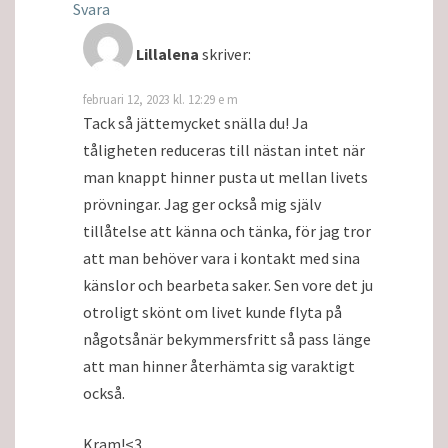
Svara
Lillalena
skriver:
februari 12, 2023 kl. 12:29 e m
Tack så jättemycket snälla du! Ja
tåligheten reduceras till nästan intet när
man knappt hinner pusta ut mellan livets
prövningar. Jag ger också mig själv
tillåtelse att känna och tänka, för jag tror
att man behöver vara i kontakt med sina
känslor och bearbeta saker. Sen vore det ju
otroligt skönt om livet kunde flyta på
någotsånär bekymmersfritt så pass länge
att man hinner återhämta sig varaktigt
också.
Kram!<3