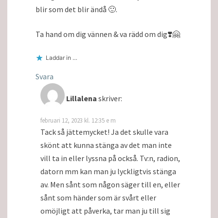
blir som det blir ändå 🙂.
Ta hand om dig vännen & va rädd om dig❣️🤗
Laddar in …
Svara
Lillalena
skriver:
februari 12, 2023 kl. 12:35 e m
Tack så jättemycket! Ja det skulle vara
skönt att kunna stänga av det man inte
vill ta in eller lyssna på också. Tv:n, radion,
datorn mm kan man ju lyckligtvis stänga
av. Men sånt som någon säger till en, eller
sånt som händer som är svårt eller
omöjligt att påverka, tar man ju till sig