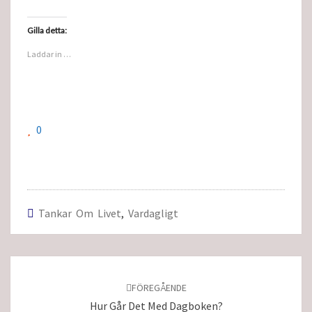
Gilla detta:
Laddar in …
0
Tankar Om Livet
,
Vardagligt
Inläggsnavigering
FÖREGÅENDE
Hur Går Det Med Dagboken?