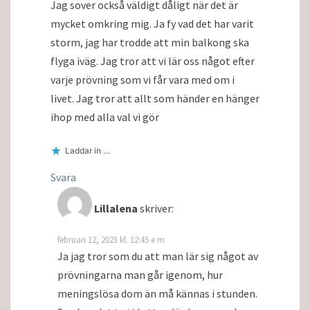
Jag sover också väldigt dåligt när det är
mycket omkring mig. Ja fy vad det har varit
storm, jag har trodde att min balkong ska
flyga iväg. Jag tror att vi lär oss något efter
varje prövning som vi får vara med om i
livet. Jag tror att allt som händer en hänger
ihop med alla val vi gör
Laddar in …
Svara
Lillalena
skriver:
februari 12, 2023 kl. 12:45 e m
Ja jag tror som du att man lär sig något av
prövningarna man går igenom, hur
meningslösa dom än må kännas i stunden.