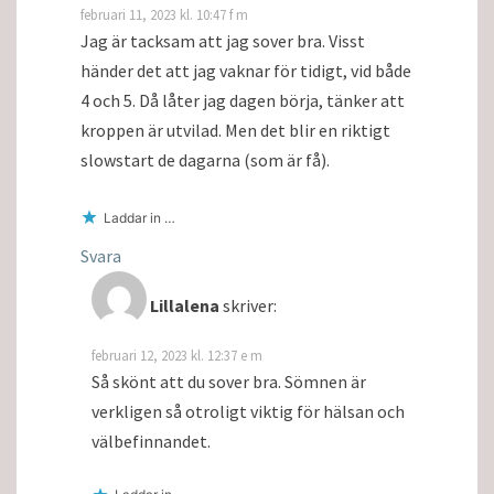
februari 11, 2023 kl. 10:47 f m
Jag är tacksam att jag sover bra. Visst
händer det att jag vaknar för tidigt, vid både
4 och 5. Då låter jag dagen börja, tänker att
kroppen är utvilad. Men det blir en riktigt
slowstart de dagarna (som är få).
Laddar in …
Svara
Lillalena
skriver:
februari 12, 2023 kl. 12:37 e m
Så skönt att du sover bra. Sömnen är
verkligen så otroligt viktig för hälsan och
välbefinnandet.