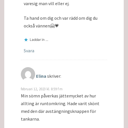
varesig man vill eller ej.
Ta hand om dig och var rädd om dig du
också vännen🤗💗
Laddar in …
Svara
Elina
skriver:
februari 12, 2023 kl. 8:59 f m
Min sömn påverkas jättemycket av hur
allting är runtomkring. Hade varit skönt
med den där avstängningsknappen för
tankarna.