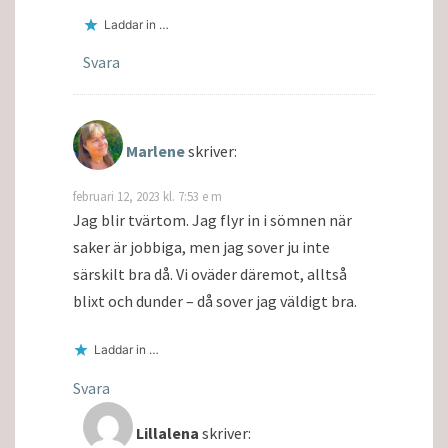
Laddar in …
Svara
Marlene
skriver:
februari 12, 2023 kl. 7:53 e m
Jag blir tvärtom. Jag flyr in i sömnen när
saker är jobbiga, men jag sover ju inte
särskilt bra då. Vi oväder däremot, alltså
blixt och dunder – då sover jag väldigt bra.
Laddar in …
Svara
Lillalena
skriver: