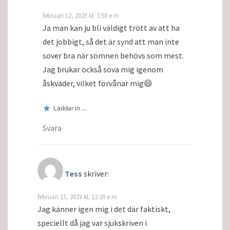
februari 12, 2023 kl. 7:58 e m
Ja man kan ju bli väldigt trött av att ha
det jobbigt, så det är synd att man inte
sover bra när sömnen behövs som mest.
Jag brukar också sova mig igenom
åskväder, vilket förvånar mig😄
Laddar in …
Svara
Tess
skriver:
februari 13, 2023 kl. 12:28 e m
Jag känner igen mig i det där faktiskt,
speciellt då jag var sjukskriven i