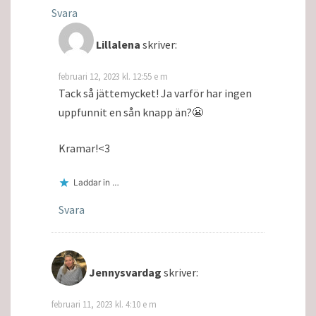
Svara
Lillalena
skriver:
februari 12, 2023 kl. 12:55 e m
Tack så jättemycket! Ja varför har ingen
uppfunnit en sån knapp än?😬
Kramar!<3
Laddar in …
Svara
Jennysvardag
skriver:
februari 11, 2023 kl. 4:10 e m