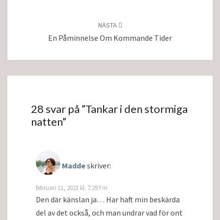
NÄSTA
En Påminnelse Om Kommande Tider
28 svar på ”
Tankar i den stormiga
natten
”
Madde
skriver:
februari 11, 2023 kl. 7:29 f m
Den där känslan ja… Har haft min beskärda
del av det också, och man undrar vad för ont