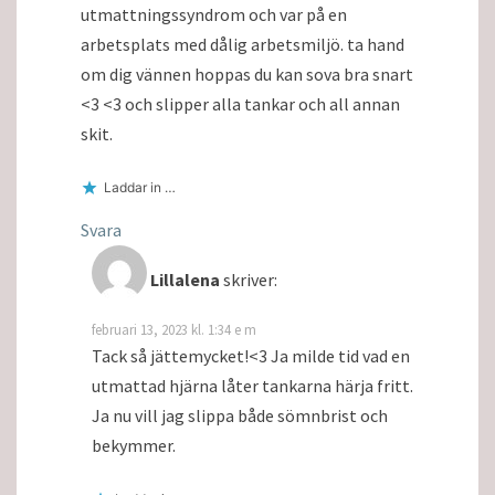
utmattningssyndrom och var på en
arbetsplats med dålig arbetsmiljö. ta hand
om dig vännen hoppas du kan sova bra snart
<3 <3 och slipper alla tankar och all annan
skit.
Laddar in …
Svara
Lillalena
skriver:
februari 13, 2023 kl. 1:34 e m
Tack så jättemycket!<3 Ja milde tid vad en
utmattad hjärna låter tankarna härja fritt.
Ja nu vill jag slippa både sömnbrist och
bekymmer.