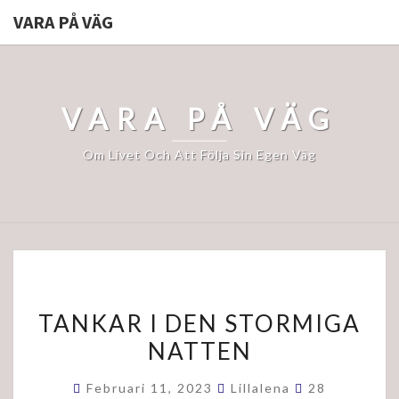
VARA PÅ VÄG
VARA PÅ VÄG
Om Livet Och Att Följa Sin Egen Väg
TANKAR
TANKAR I DEN STORMIGA
I
NATTEN
DEN
STORMIGA
Kommentare
Februari 11, 2023
Lillalena
28