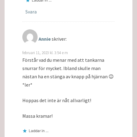
Laddar in …
Svara
Annie
skriver:
februari 11, 2023 kl. 3:54 e m
Förstår vad du menar med att tankarna
snurrar för mycket. Ibland skulle man
nästan ha en stänga av knapp på hjärnan 😉
*ler*
Hoppas det inte är nåt allvarligt!
Massa kramar!
Laddar in …