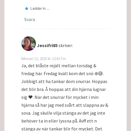
Laddar in …
Svara
Jessifri85
skriver:
februari 12, 2023 kl. 12:41 f m
Ja, det blåste rejält mellan torsdag &
fredag här. Fredag kväll kom det snö ❄️😅.
Jobbigt att ha tankar dom snurrar. Hoppas
det blir bra. Å hoppas att din hjärna lugnar
sig ❤️. När det snurrar för mycket i min
hjärna så har jag med svårt att slappna av &
sova. Jag skulle vilja stänga av det jag inte
behöver ta in eller lyssna på. Ävff ett n
stänga av när tankar blir för mycket. Det