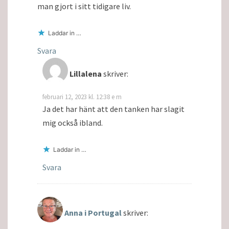
man gjort i sitt tidigare liv.
Laddar in …
Svara
Lillalena
skriver:
februari 12, 2023 kl. 12:38 e m
Ja det har hänt att den tanken har slagit
mig också ibland.
Laddar in …
Svara
Anna i Portugal
skriver: