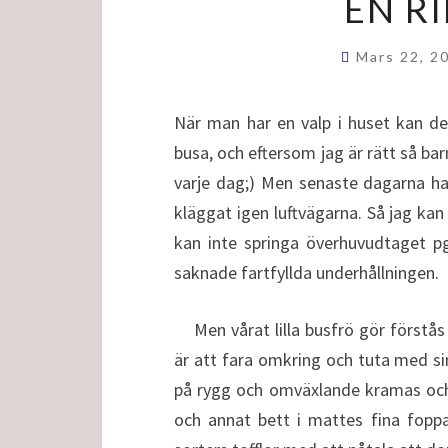
EN R
Mars 22, 2
När man har en valp i huset kan det 
busa, och eftersom jag är rätt så barn
varje dag;) Men senaste dagarna har 
kläggat igen luftvägarna. Så jag kan 
kan inte springa överhuvudtaget p
saknade fartfyllda underhållningen.
Men vårat lilla busfrö gör förstås 
är att fara omkring och tuta med si
på rygg och omväxlande kramas och s
och annat bett i mattes fina foppa