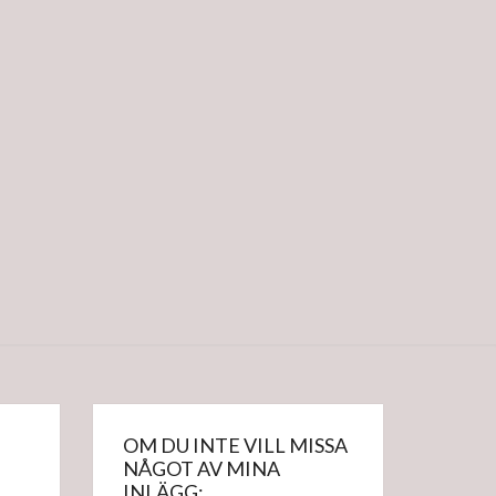
g
OM DU INTE VILL MISSA
NÅGOT AV MINA
INLÄGG: