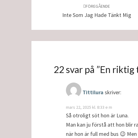
FÖREGÅENDE
Inte Som Jag Hade Tänkt Mig
22 svar på ”
En riktig 
Tittilura
skriver:
mars 22, 2025 kl. 8:33 e m
Så otroligt söt hon är Luna.
Man kan ju förstå att hon blir 
när hon är full med bus 😉 Men b