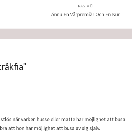
NÄSTA
Ännu En Vårpremiär Och En Kur
tråkfia
”
rastlös när varken husse eller matte har möjlighet att busa
ra att hon har möjlighet att busa av sig själv.