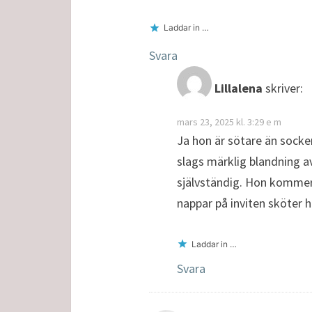
Laddar in …
Svara
Lillalena
skriver:
mars 23, 2025 kl. 3:29 e m
Ja hon är sötare än socker
slags märklig blandning av 
självständig. Hon kommer 
nappar på inviten sköter h
Laddar in …
Svara