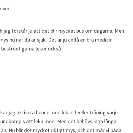
river:
och jag förstår ju att det blir mycket bus om dagarna. Men
mys nu när du är sjuk. Det är ju ändå en bra medicin
u busfröet gärna leker också
rukar jag aktivera henne med lek och/eller träning varje
 hundkompis att leka med. Men det behövs inga långa
n än. Nu blir det mycket riktigt mys, och det mår vi båda