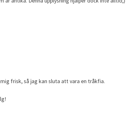
m är antika. Denna upplysning hjälper dock inte alltid;)
mig frisk, så jag kan sluta att vara en tråkfia.
lg!