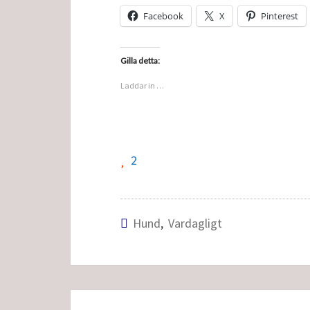
Facebook
X
Pinterest
Gilla detta:
Laddar in …
2
Hund
,
Vardagligt
Inläggsnavigering