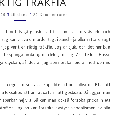
IKTIG TRÅKFIA
RIKTIG
TRÅKFIA
Kommentarer
025
Lillalena
22 Kommentarer
stundtals gå ganska vilt till. Luna vill förstås leka och
slig kan vi liva om ordentligt ibland – ja eller rättare sagt
jag varit en riktig tråkfia. Jag är sjuk, och det har bl a
inte springa omkring och leka, för jag får inte luft. Husse
ga olyckan, så det är jag som brukar bidra med den nu
sina egna försök att skapa lite action i tillvaron. Ett sätt
na leksaker. Ett annat sätt är att gosbusa. Då ligger man
parkar hej vilt. Så kan man också försöka pricka in ett
tofflor. Jag brukar försöka avstyra vandalismen av alla