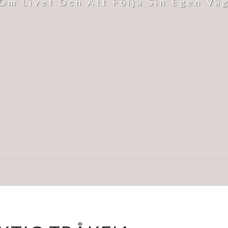
Om Livet Och Att Följa Sin Egen Vä
EN