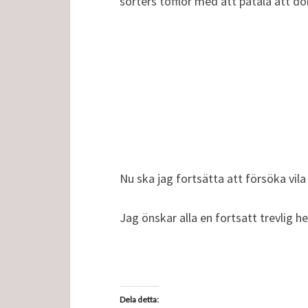
sorters tofflor med att påtala att do
Nu ska jag fortsätta att försöka vila 
Jag önskar alla en fortsatt trevlig he
Dela detta: