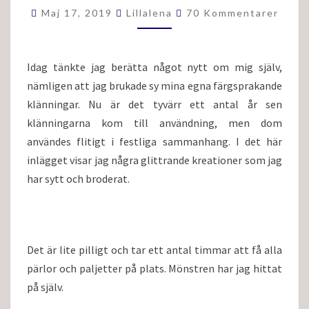
GLITTER
Kommentarer
Maj 17, 2019
Lillalena
70 Kommentarer
OCH
GLAMOUR
Idag tänkte jag berätta något nytt om mig själv,
nämligen att jag brukade sy mina egna färgsprakande
klänningar. Nu är det tyvärr ett antal år sen
klänningarna kom till användning, men dom
användes flitigt i festliga sammanhang. I det här
inlägget visar jag några glittrande kreationer som jag
har sytt och broderat.
Det är lite pilligt och tar ett antal timmar att få alla
pärlor och paljetter på plats. Mönstren har jag hittat
på själv.