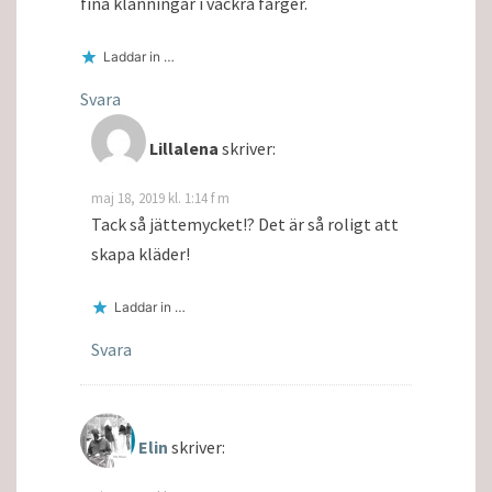
fina klänningar i vackra färger.
Laddar in …
Svara
Lillalena
skriver:
maj 18, 2019 kl. 1:14 f m
Tack så jättemycket!? Det är så roligt att
skapa kläder!
Laddar in …
Svara
Elin
skriver: