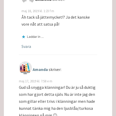
maj 18, 2019 kl. 1:23 f m
Åh tack så jättemycket!? Ja det kanske
vore nåt att satsa på!
Laddar in …
Svara
Amanda
skriver:
maj 17, 2019 kl. 7:58 e m
Gud så snygga klänningar! Du är ju så duktig
som har gjort detta själv. Nu är inte jag den
som gillar eller trivs i klänningar men hade
kunnat tänka mig ha den ljusblåa/turkosa
klänningen på mig 🙂