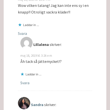
Wow vilken talang! Jag kan inte ens sy i en
knapp!! Otroligt vackra kläder!!
Laddar in …
Svara
Lillalena
skriver:
maj 18, 2019 kl. 3:26 e m
Åh tack så jättemycket!?
Laddar in …
Svara
Sandra
skriver: