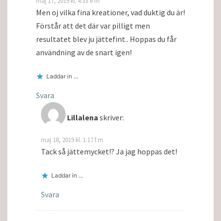
maj 17, 2019 kl. 4:33 e m
Men oj vilka fina kreationer, vad duktig du är!
Förstår att det där var pilligt men
resultatet blev ju jättefint.. Hoppas du får
användning av de snart igen!
Laddar in …
Svara
Lillalena
skriver:
maj 18, 2019 kl. 1:17 f m
Tack så jättemycket!? Ja jag hoppas det!
Laddar in …
Svara