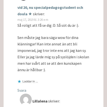
vid 20, nu specialpedagogstudent och
doula ★
skriver:
maj 17, 2019 kl. 3:26 e m
Så roligt att få se dig :D. Så söt du är :).
Sen måste jag bara säga wow för dina
klänningar! Kan inte annat än att bli
imponerad, jag tror inte ens att jag kan sy.
Eller ja jag lärde mig sy på syslöjden i skolan
men har svårt att se att den kunskapen
ännu är hållbar :).
Laddar in …
Svara
Lillalena
skriver: