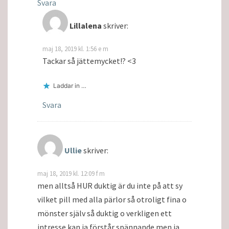
Svara
Lillalena
skriver:
maj 18, 2019 kl. 1:56 e m
Tackar så jättemycket!? <3
Laddar in …
Svara
Ullie
skriver:
maj 18, 2019 kl. 12:09 f m
men alltså HUR duktig är du inte på att sy
vilket pill med alla pärlor så otroligt fina o
mönster själv så duktig o verkligen ett
intresse kan ja förstår spännande men ja