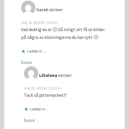
Sarah
skriver:
maj 18, 2019 kl. 2:55 f m
Vad duktig du är 🙂 Så roligt att få se bilder
på några av klänningarna du har sytt 🙂
Laddar in …
Svara
Lillalena
skriver:
maj 18, 2019 kl. 5:52 e m
Tack så jättemycket!?
Laddar in …
Svara