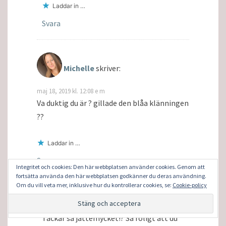
Laddar in …
Svara
Michelle
skriver:
maj 18, 2019 kl. 12:08 e m
Va duktig du är ? gillade den blåa klänningen
??
Laddar in …
Svara
Integritet och cookies: Den här webbplatsen använder cookies. Genom att
fortsätta använda den här webbplatsen godkänner du deras användning.
Lillalena
skriver:
Om du vill veta mer, inklusive hur du kontrollerar cookies, se:
Cookie-policy
maj 18, 2019 kl. 5:58 e m
Tackar så jättemycket!? Så roligt att du