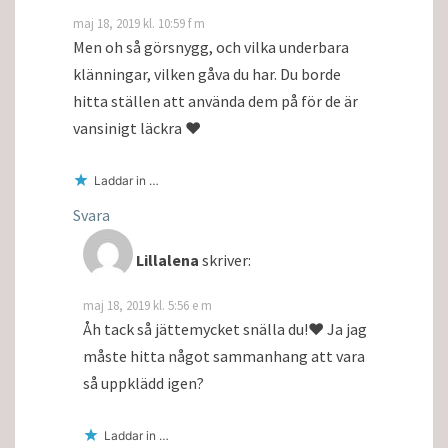
maj 18, 2019 kl. 10:59 f m
Men oh så görsnygg, och vilka underbara
klänningar, vilken gåva du har. Du borde
hitta ställen att använda dem på för de är
vansinigt läckra ❤
Laddar in …
Svara
Lillalena
skriver:
maj 18, 2019 kl. 5:56 e m
Åh tack så jättemycket snälla du!❤️ Ja jag
måste hitta något sammanhang att vara
så uppklädd igen?
Laddar in …