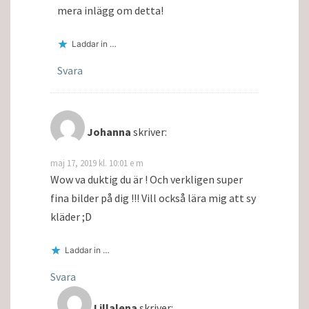
mera inlägg om detta!
Laddar in …
Svara
Johanna
skriver:
maj 17, 2019 kl. 10:01 e m
Wow va duktig du är ! Och verkligen super
fina bilder på dig !!! Vill också lära mig att sy
kläder ;D
Laddar in …
Svara
Lillalena
skriver: