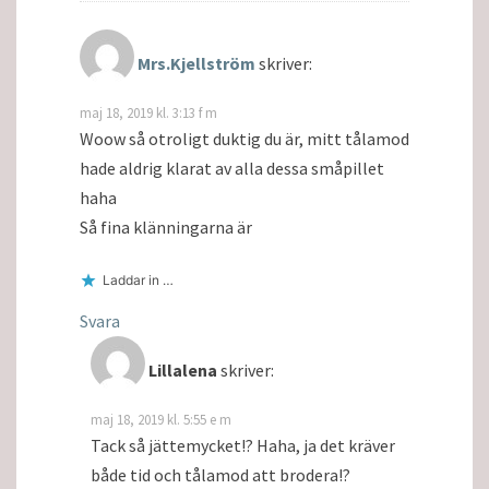
Mrs.Kjellström
skriver:
maj 18, 2019 kl. 3:13 f m
Woow så otroligt duktig du är, mitt tålamod
hade aldrig klarat av alla dessa småpillet
haha
Så fina klänningarna är
Laddar in …
Svara
Lillalena
skriver:
maj 18, 2019 kl. 5:55 e m
Tack så jättemycket!? Haha, ja det kräver
både tid och tålamod att brodera!?