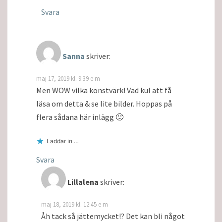
Svara
Sanna
skriver:
maj 17, 2019 kl. 9:39 e m
Men WOW vilka konstvärk! Vad kul att få
läsa om detta & se lite bilder. Hoppas på
flera sådana här inlägg 🙂
Laddar in …
Svara
Lillalena
skriver:
maj 18, 2019 kl. 12:45 e m
Åh tack så jättemycket!? Det kan bli något