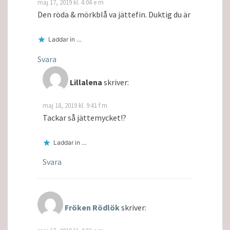
maj 17, 2019 kl. 4:04 e m
Den röda & mörkblå va jättefin. Duktig du är
Laddar in …
Svara
Lillalena
skriver:
maj 18, 2019 kl. 9:41 f m
Tackar så jättemycket!?
Laddar in …
Svara
Fröken Rödlök
skriver: