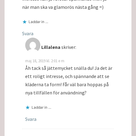
när man ska va glamorös nästa gång =)
Laddar in …
Svara
Lillalena
skriver:
maj 18, 2019 kl. 2:01 e m
Åh tack så jättemycket snälla du! Ja det är
ett roligt intresse, och spännande att se
kläderna ta form! Får väl bara hoppas på
nya tillfällen för användning?
Laddar in …
Svara