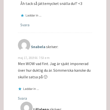
Åh tack så jättemycket snälla du!? <3
Laddar in …
Svara
Snabela
skriver:
maj 17, 2019 kl. 7:53 e m
Men WOW vad fint. Jag är sjukt imponerad
över hur duktig du är. Sömmerska kanske du
skulle satsa på 🙂
Laddar in …
Svara
Lillalena
skriver: