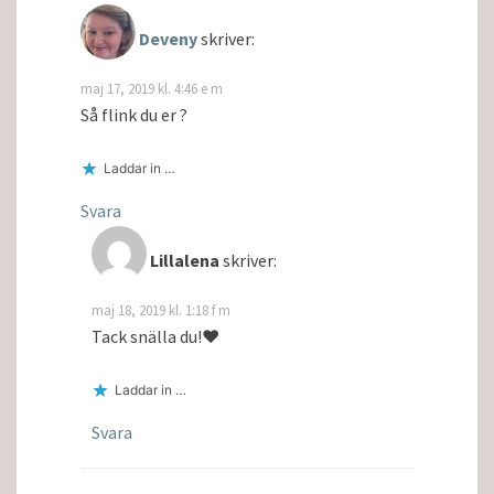
Deveny
skriver:
maj 17, 2019 kl. 4:46 e m
Så flink du er ?
Laddar in …
Svara
Lillalena
skriver:
maj 18, 2019 kl. 1:18 f m
Tack snälla du!❤️
Laddar in …
Svara