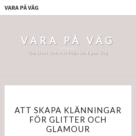
VARA PÅ VÄG
VARA PÅ VÄG
Om Livet Och Att Följa Sin Egen Väg
ATT
ATT SKAPA KLÄNNINGAR
SKAPA
FÖR GLITTER OCH
KLÄNNINGAR
GLAMOUR
FÖR