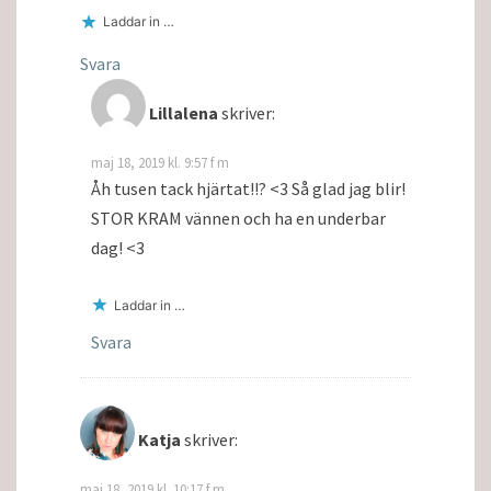
Laddar in …
Svara
Lillalena
skriver:
maj 18, 2019 kl. 9:57 f m
Åh tusen tack hjärtat!!? <3 Så glad jag blir!
STOR KRAM vännen och ha en underbar
dag! <3
Laddar in …
Svara
Katja
skriver:
maj 18, 2019 kl. 10:17 f m